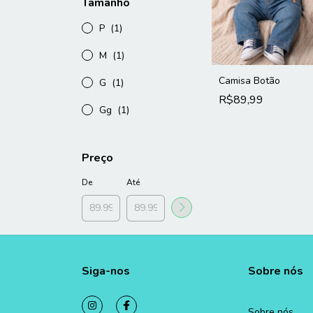
Tamanho
P
(1)
M
(1)
Camisa Botão
G
(1)
R$89,99
Gg
(1)
Preço
De
Até
Siga-nos
Sobre nós
Sobre nós